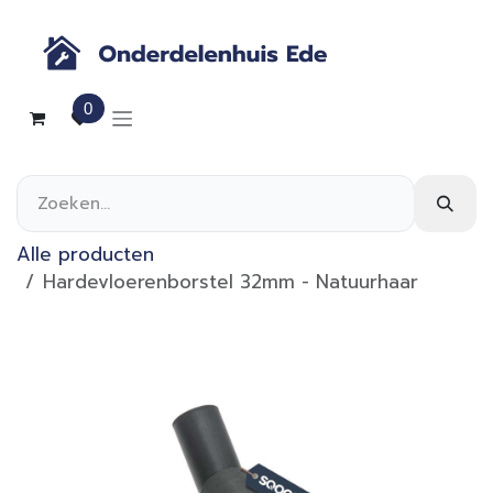
Overslaan naar inhoud
0
Alle producten
Hardevloerenborstel 32mm - Natuurhaar