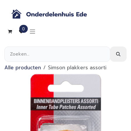
Overslaan naar inhoud
0
Alle producten
Simson plakkers assorti