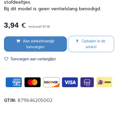
stofdeeltjes.
Bij dit model is geen ventielslang benodigd.
€
3,94
Inclusief BTW
Aan winkelmandje
Ophalen in de
toevoegen
winkel
Toevoegen aan verlanglijst
GTIN:
8711646205002