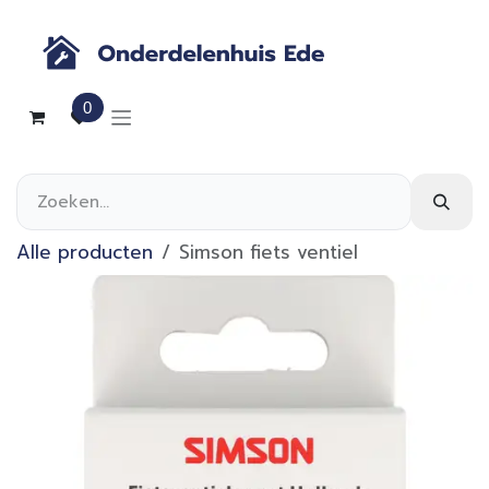
Overslaan naar inhoud
0
Alle producten
Simson fiets ventiel