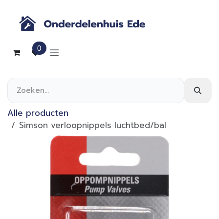
Overslaan naar inhoud
0
Alle producten
Simson verloopnippels luchtbed/bal