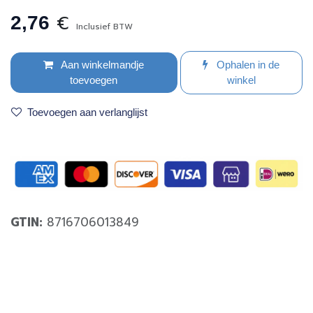
€
2,76
Inclusief BTW
Aan winkelmandje
Ophalen in de
toevoegen
winkel
Toevoegen aan verlanglijst
GTIN:
8716706013849