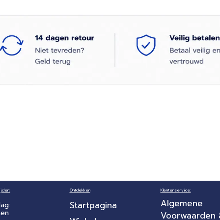
jden:
Ontdekken
Klantenservice:
Algemene
Startpagina
ag:
ten
Voorwaarden