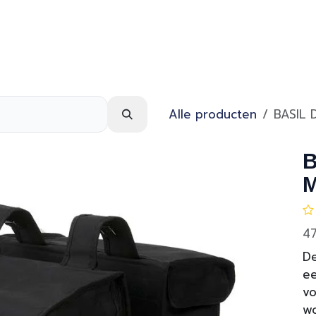
Webshop
Over ons
Contact
Alle producten
BASIL 
B
M
47
De
ee
vo
w