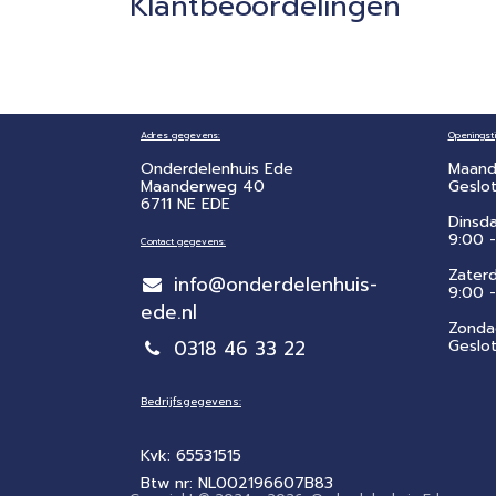
Klantbeoordelingen
Adres gegevens:
Openingsti
Onderdelenhuis Ede
Maand
Maanderweg 40
Geslo
6711 NE EDE
Dinsd
9:00 -
Contact gegevens:
Zater
info@onderdelenhuis-
​9:00 
ede.nl
Zonda
0318 46 33 22
Geslo
Bedrijfsgegevens:
Kvk: 65531515
Btw nr: NL002196607B83