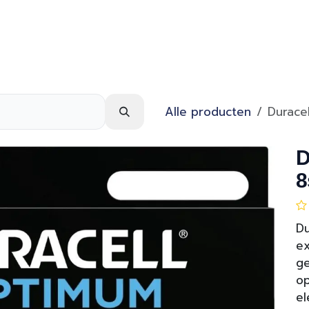
Webshop
Over ons
Contact
Alle producten
Durace
D
8
Du
ex
ge
op
el