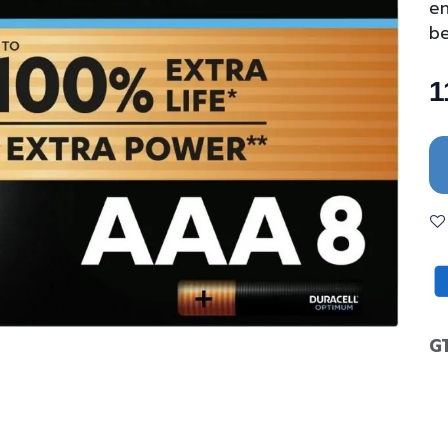
en
be
1
G