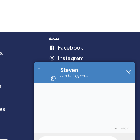
Volg ons
Facebook
 &
Instagram
n
es