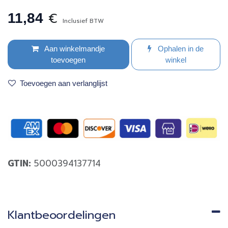
€
11,84
Inclusief BTW
Aan winkelmandje
Ophalen in de
toevoegen
winkel
Toevoegen aan verlanglijst
GTIN:
5000394137714
Klantbeoordelingen