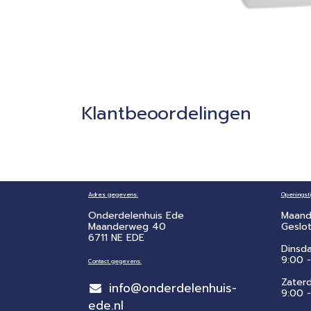
Klantbeoordelingen
Adres gegevens:
Openingsti
Onderdelenhuis Ede
Maand
Maanderweg 40
Geslo
6711 NE EDE
Dinsd
9:00 -
Contact gegevens:
Zater
info@onderdelenhuis-
​9:00 
ede.nl