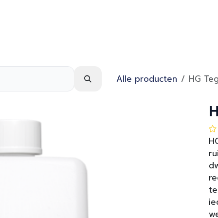
Webshop
Over ons
Contact
Alle producten
HG Teg
H
HG
ru
dw
re
te
ie
we