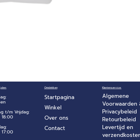
jden:
Ontdekken
Klantenservice:
Algemene
Startpagina
ag:
ten
Voorwaarden
Winkel
Privacybeleid
ag t/m Vrijdag:
 18:00
Over ons
Retourbeleid
Levertijd en
dag:
Contact
- 17:00
verzendkoste