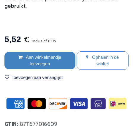
gebruikt.
€
5,52
Inclusief BTW
Aan winkelmandje
Ophalen in de
toevoegen
winkel
Toevoegen aan verlanglijst
GTIN:
8711577016609