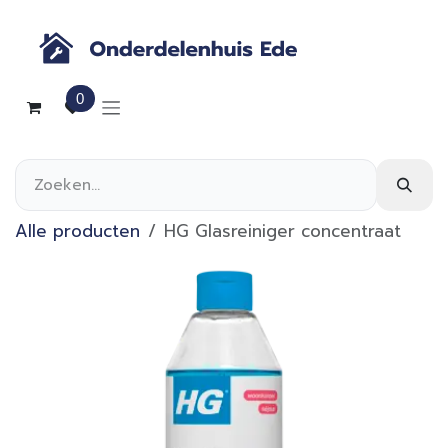
Overslaan naar inhoud
0
Alle producten
HG Glasreiniger concentraat