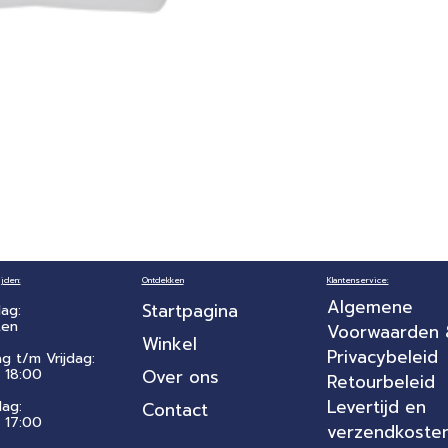
jden:
Ontdekken
Klantenservice:
Algemene
Startpagina
ag:
ten
Voorwaarden
Winkel
Privacybeleid
ag t/m Vrijdag:
 18:00
Over ons
Retourbeleid
Levertijd en
dag:
Contact
- 17:00
verzendkoste