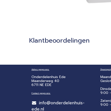
Klantbeoordelingen
Adres gegevens:
Openingsti
Onderdelenhuis Ede
Maand
Maanderweg 40
Geslo
6711 NE EDE
Dinsd
9:00 -
Contact gegevens:
Zater
info@onderdelenhuis-
​9:00 
ede.nl