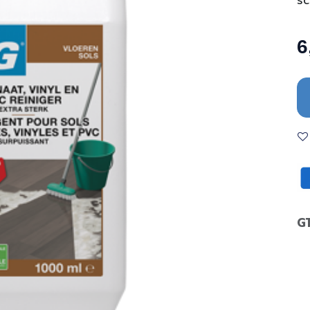
sc
6
G