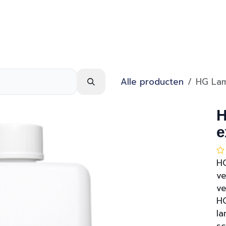
Webshop
Over ons
Contact
Alle producten
HG Lam
H
e
HG
ve
ve
HG
la