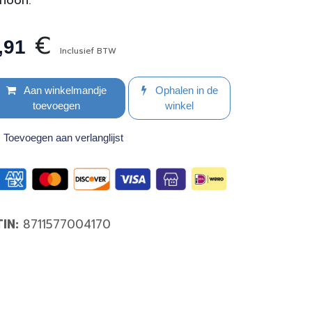
hoon.
€
,91
Inclusief BTW
Aan winkelmandje
Ophalen in de
toevoegen
winkel
Toevoegen aan verlanglijst
TIN:
8711577004170