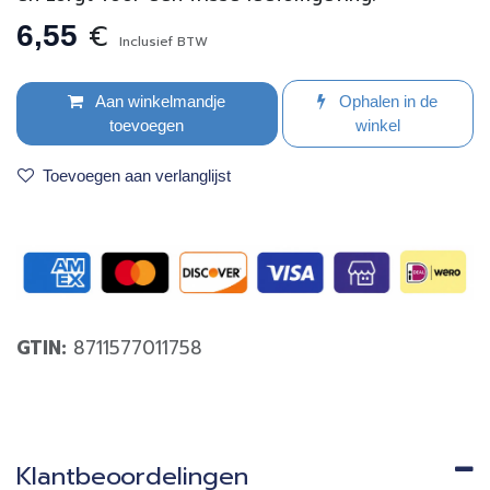
€
6,55
Inclusief BTW
Aan winkelmandje
Ophalen in de
toevoegen
winkel
Toevoegen aan verlanglijst
GTIN:
8711577011758
Klantbeoordelingen