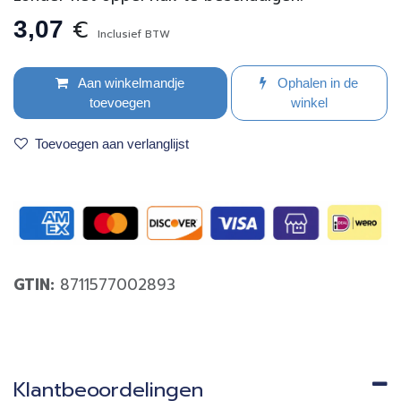
€
3,07
Inclusief BTW
Aan winkelmandje
Ophalen in de
toevoegen
winkel
Toevoegen aan verlanglijst
GTIN:
8711577002893
Klantbeoordelingen