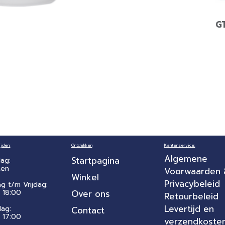
G
jden:
Ontdekken
Klantenservice:
Algemene
Startpagina
ag:
ten
Voorwaarden
Winkel
Privacybeleid
ag t/m Vrijdag:
 18:00
Over ons
Retourbeleid
Levertijd en
dag:
Contact
- 17:00
verzendkoste