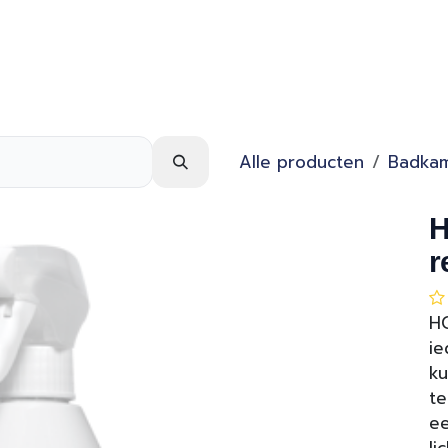
Webshop
Over ons
Contact
Alle producten
Badka
H
r
HG
ie
ku
te
ee