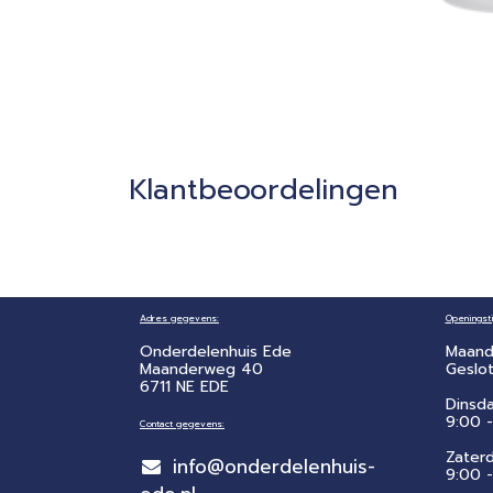
Klantbeoordelingen
Adres gegevens:
Openingsti
Onderdelenhuis Ede
Maand
Maanderweg 40
Geslo
6711 NE EDE
Dinsd
9:00 -
Contact gegevens:
Zater
info@onderdelenhuis-
​9:00 