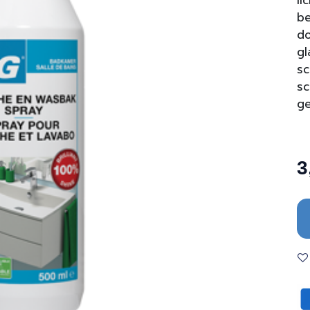
li
be
do
gl
s
sc
ge
3