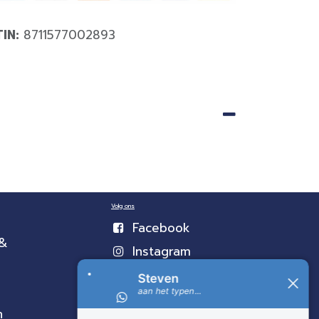
TIN:
8711577002893
Volg ons
Facebook
 &
Instagram
n