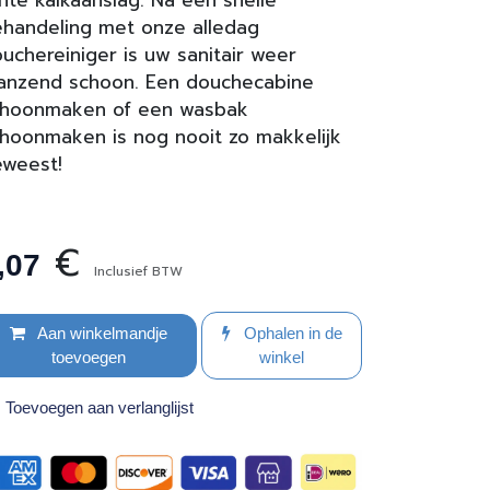
chte kalkaanslag. Na een snelle
handeling met onze alledag
uchereiniger is uw sanitair weer
anzend schoon. Een douchecabine
choonmaken of een wasbak
hoonmaken is nog nooit zo makkelijk
weest!
€
,07
Inclusief BTW
Aan winkelmandje
Ophalen in de
toevoegen
winkel
Toevoegen aan verlanglijst