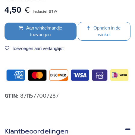
€
4,50
Inclusief BTW
Aan winkelmandje
Ophalen in de
toevoegen
winkel
Toevoegen aan verlanglijst
GTIN:
8711577007287
Klantbeoordelingen