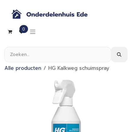
Overslaan naar inhoud
0
Alle producten
HG Kalkweg schuimspray