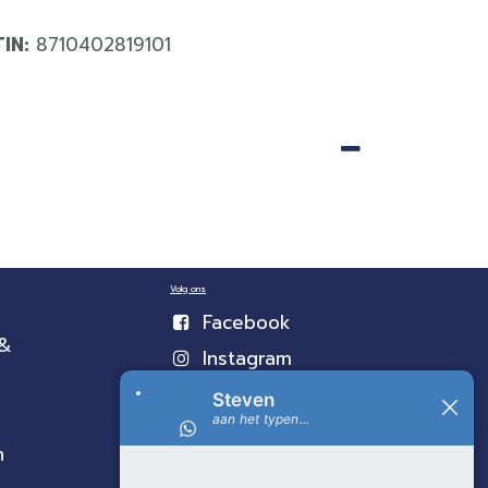
TIN:
8710402819101
Volg ons
Facebook
 &
Instagram
n