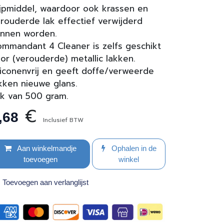
ijpmiddel, waardoor ook krassen en
rouderde lak effectief verwijderd
nnen worden.
mmandant 4 Cleaner is zelfs geschikt
or (verouderde) metallic lakken.
liconenvrij en geeft doffe/verweerde
kken nieuwe glans.
ik van 500 gram.
€
,68
Inclusief BTW
Aan winkelmandje
Ophalen in de
toevoegen
winkel
Toevoegen aan verlanglijst