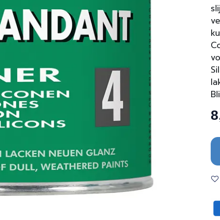
sl
ve
ku
Co
vo
Si
la
Bl
8