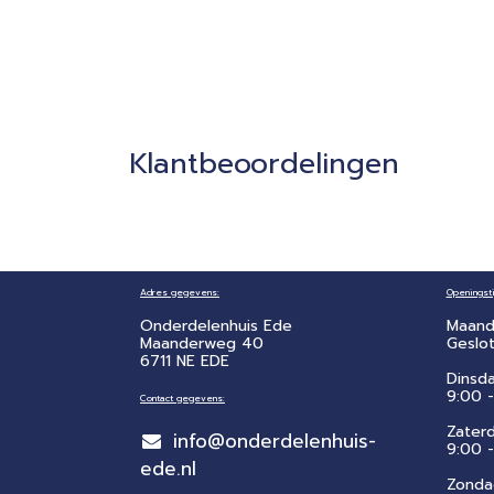
Klantbeoordelingen
Adres gegevens:
Openingsti
Onderdelenhuis Ede
Maand
Maanderweg 40
Geslo
6711 NE EDE
Dinsd
9:00 -
Contact gegevens:
Zater
info@onderdelenhuis-
​9:00 
ede.nl
Zonda