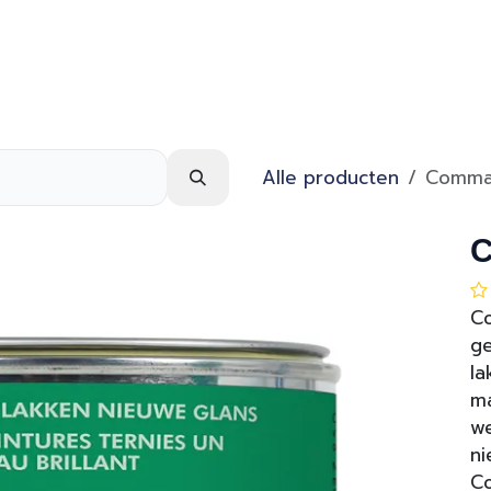
Webshop
Over ons
Contact
Alle producten
Comman
C
Co
ge
la
ma
we
ni
Co