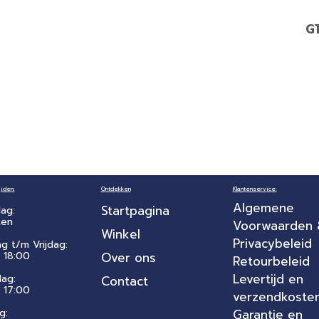
G
jden:
Ontdekken
Klantenservice:
Algemene
Startpagina
ag:
ten
Voorwaarden
Winkel
Privacybeleid
ag t/m Vrijdag:
 18:00
Over ons
Retourbeleid
Levertijd en
dag:
Contact
- 17:00
verzendkoste
g:
Garantie en