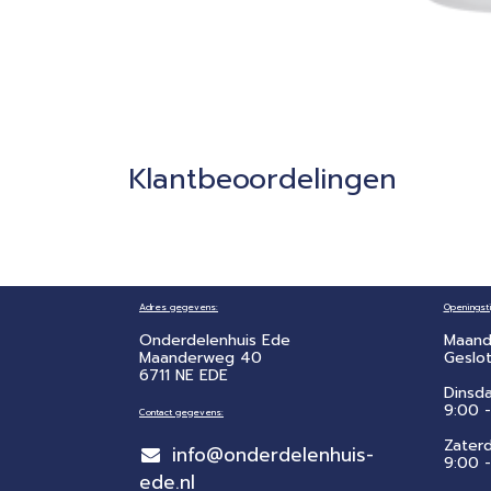
Klantbeoordelingen
Adres gegevens:
Openingsti
Onderdelenhuis Ede
Maand
Maanderweg 40
Geslo
6711 NE EDE
Dinsd
9:00 -
Contact gegevens:
Zater
info@onderdelenhuis-
​9:00 
ede.nl