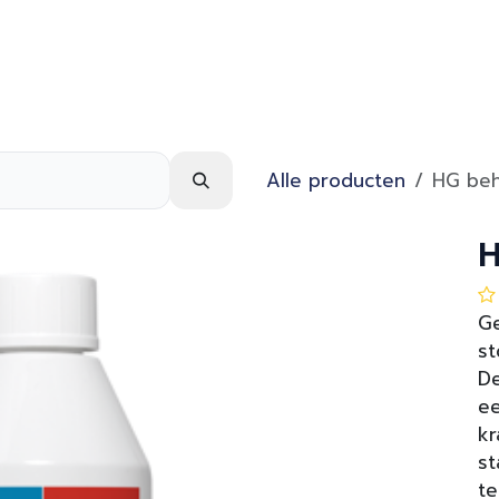
Webshop
Over ons
Contact
Alle producten
HG beh
H
G
st
De
ee
kr
st
te