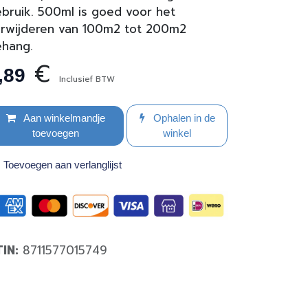
bruik. 500ml is goed voor het
rwijderen van 100m2 tot 200m2
ehang.
€
,89
Inclusief BTW
Aan winkelmandje
Ophalen in de
toevoegen
winkel
Toevoegen aan verlanglijst
TIN:
8711577015749