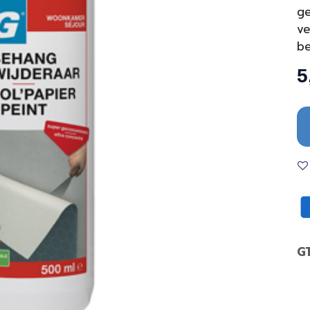
ge
ve
b
5
G