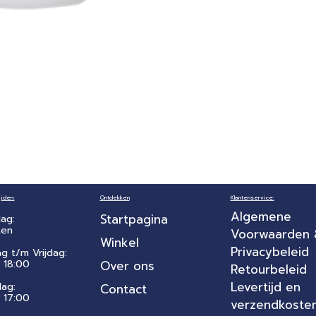
jden:
Ontdekken
Klantenservice:
Algemene
Startpagina
ag:
ten
Voorwaarden
Winkel
Privacybeleid
ag t/m Vrijdag:
 18:00
Over ons
Retourbeleid
Levertijd en
dag:
Contact
- 17:00
verzendkoste