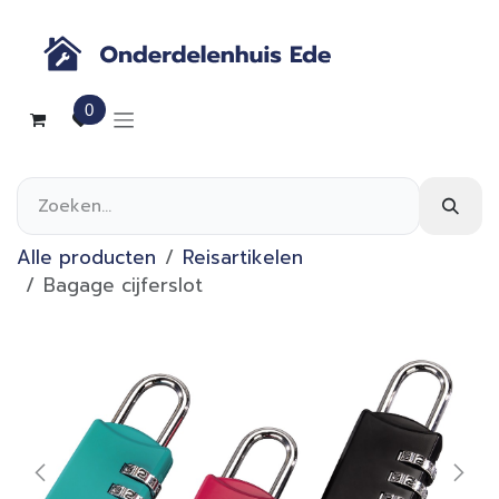
Overslaan naar inhoud
0
Alle producten
Reisartikelen
Bagage cijferslot