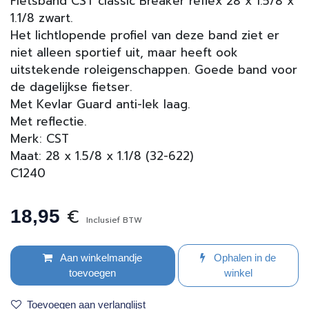
Fietsband CST classic Breaker reflex 28 x 1.5/8 x
1.1/8 zwart.
Het lichtlopende profiel van deze band ziet er
niet alleen sportief uit, maar heeft ook
uitstekende roleigenschappen. Goede band voor
de dagelijkse fietser.
Met Kevlar Guard anti-lek laag.
Met reflectie.
Merk: CST
Maat: 28 x 1.5/8 x 1.1/8 (32-622)
C1240
€
18,95
Inclusief BTW
Aan winkelmandje
Ophalen in de
toevoegen
winkel
Toevoegen aan verlanglijst