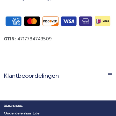
GTIN:
4717784743509
Klantbeoordelingen
Adres gegevens:
Onderdelenhuis Ede