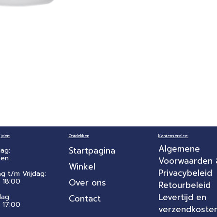
jden:
Ontdekken
Klantenservice:
Algemene
Startpagina
ag:
ten
Voorwaarden
Winkel
Privacybeleid
ag t/m Vrijdag:
 18:00
Over ons
Retourbeleid
Levertijd en
dag:
Contact
- 17:00
verzendkoste