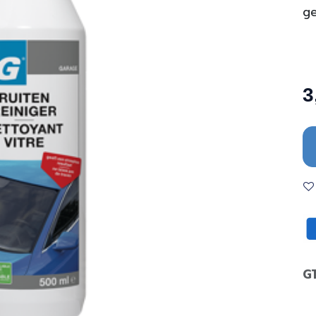
ge
3
G