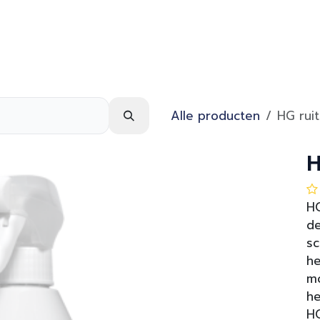
Webshop
Over ons
Contact
Alle producten
HG ruit
H
HG
de
sc
he
mo
he
HG