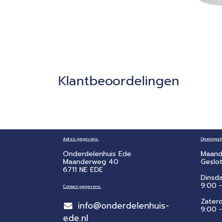
Klantbeoordelingen
Adres gegevens:
Openingsti
Onderdelenhuis Ede
Maand
Maanderweg 40
Geslo
6711 NE EDE
Dinsd
9:00 -
Contact gegevens:
Zater
info@onderdelenhuis-
​9:00 
ede.nl