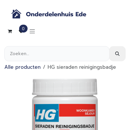
Overslaan naar inhoud
0
Alle producten
HG sieraden reinigingsbadje