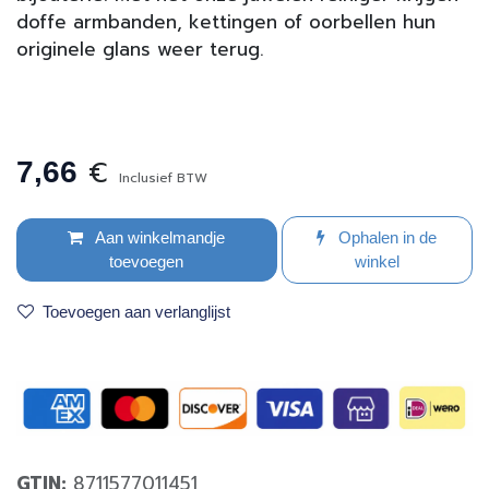
doffe armbanden, kettingen of oorbellen hun
originele glans weer terug.
€
7,66
Inclusief BTW
Aan winkelmandje
Ophalen in de
toevoegen
winkel
Toevoegen aan verlanglijst
GTIN:
8711577011451