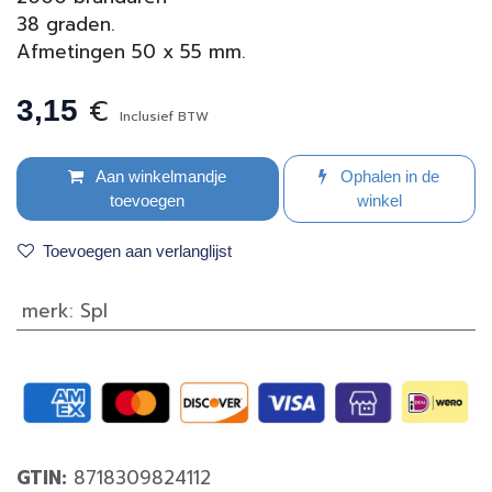
38 graden.
Afmetingen 50 x 55 mm.
€
3,15
Inclusief BTW
Aan winkelmandje
Ophalen in de
toevoegen
winkel
Toevoegen aan verlanglijst
merk
:
Spl
GTIN:
8718309824112