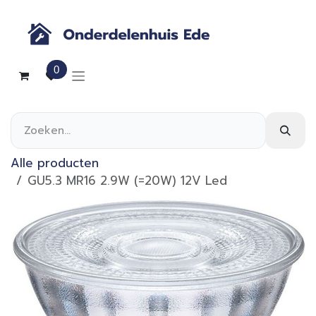
Overslaan naar inhoud
0
Alle producten
GU5.3 MR16 2.9W (=20W) 12V Led