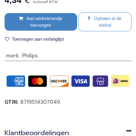
€
4,34
Inclusief BTW
Aan winkelmandje
Ophalen in de
toevoegen
winkel
Toevoegen aan verlanglijst
merk
:
Philips
GTIN:
8719514307049
Klantbeoordelingen