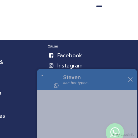
Volg ons
Facebook
 &
Instagram
n
es