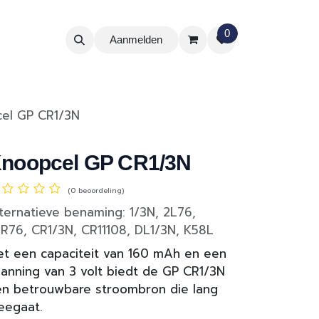
0
Aanmelden
el GP CR1/3N
noopcel GP CR1/3N
(0 beoordeling)
ternatieve benaming: 1/3N, 2L76,
R76, CR1/3N, CR11108, DL1/3N, K58L
t een capaciteit van 160 mAh en een
anning van 3 volt biedt de GP CR1/3N
n betrouwbare stroombron die lang
eegaat.