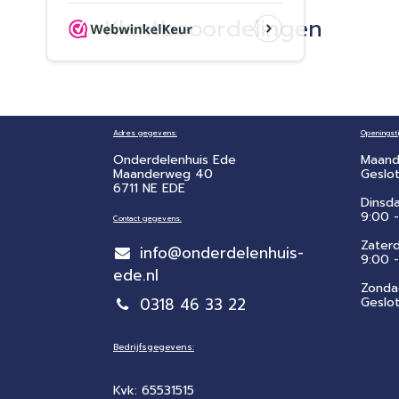
Klantbeoordelingen
Adres gegevens:
Openingsti
Onderdelenhuis Ede
Maand
Maanderweg 40
Geslo
6711 NE EDE
Dinsd
9:00 -
Contact gegevens:
Zater
info@onderdelenhuis-
​9:00 
ede.nl
Zonda
0318 46 33 22
Geslo
Bedrijfsgegevens:
Kvk: 65531515