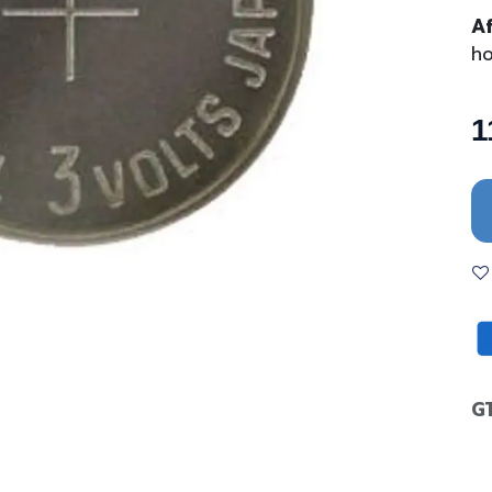
A
ho
1
G