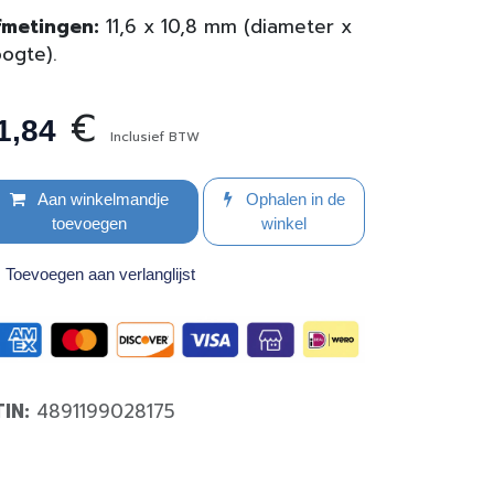
fmetingen:
11,6 x 10,8 mm (diameter x
ogte).
€
1,84
Inclusief BTW
Aan winkelmandje
Ophalen in de
toevoegen
winkel
Toevoegen aan verlanglijst
TIN:
4891199028175