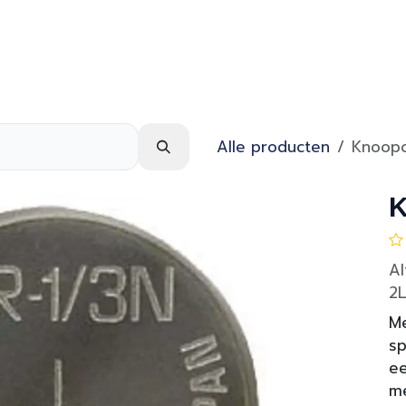
Webshop
Over ons
Contact
Alle producten
Knoopc
K
Al
2L
Me
sp
ee
m