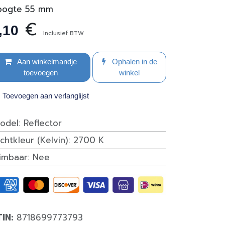
oogte 55 mm
€
,10
Inclusief BTW
Aan winkelmandje
Ophalen in de
toevoegen
winkel
Toevoegen aan verlanglijst
odel
:
Reflector
ichtkleur (Kelvin)
:
2700 K
imbaar
:
Nee
TIN:
8718699773793