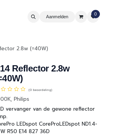
0
Aanmelden
flector 2.8w (=40W)
14 Reflector 2.8w
=40W)
(0 beoordeling)
00K, Philips
D vervanger van de gewone reflector
mp.
rePro LEDspot CoreProLEDspot ND1.4-
5W R50 E14 827 36D