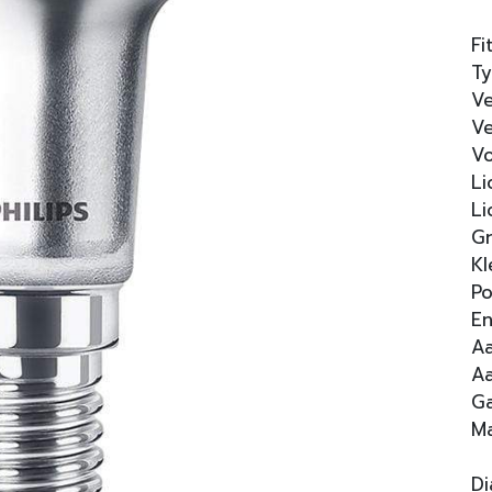
Fi
Ty
Ve
Ve
Vo
Li
Li
Gr
Kl
Po
En
Aa
Aa
Ga
Ma
D