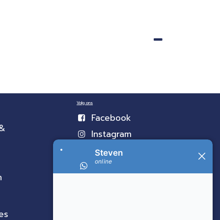
Volg ons
Facebook
 &
Instagram
n
es