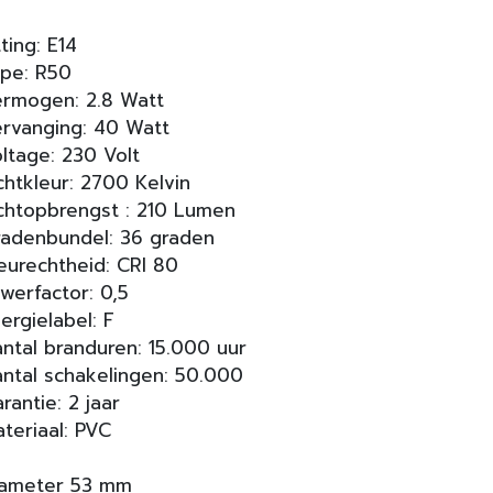
tting: E14
pe: R50
rmogen: 2.8 Watt
rvanging: 40 Watt
ltage: 230 Volt
chtkleur: 2700 Kelvin
chtopbrengst : 210 Lumen
adenbundel: 36 graden
eurechtheid: CRI 80
werfactor: 0,5
ergielabel: F
ntal branduren: 15.000 uur
ntal schakelingen: 50.000
rantie: 2 jaar
teriaal: PVC
iameter 53 mm