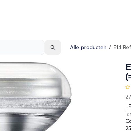
Webshop
Over ons
Contact
Alle producten
E14 Re
E
(
27
LE
la
Co
2