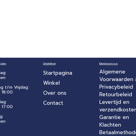
jden:
Ontdekken
Klantenservice:
Algemene
Startpagina
ag:
ten
Voorwaarden
Winkel
Privacybeleid
ag t/m Vrijdag:
 18:00
Over ons
Retourbeleid
Levertijd en
dag:
Contact
- 17:00
verzendkoste
g:
Garantie en
ten
Klachten
Betaalmethod