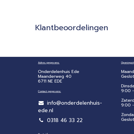
Klantbeoordelingen
Adres gegevens:
Openingsti
Onderdelenhuis Ede
Maand
Maanderweg 40
Geslo
6711 NE EDE
Dinsd
9:00 -
Contact gegevens:
Zater
info@onderdelenhuis-
​9:00 
ede.nl
Zonda
0318 46 33 22
Geslo