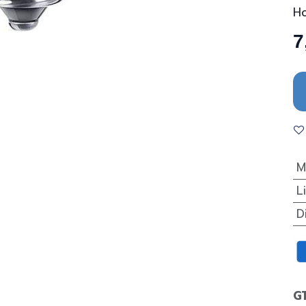
H
7
M
L
D
G