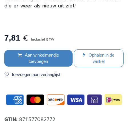
die er weer als nieuw uit ziet!
€
7,81
Inclusief BTW
Aan winkelmandje
Ophalen in de
toevoegen
winkel
Toevoegen aan verlanglijst
GTIN:
8711577082772