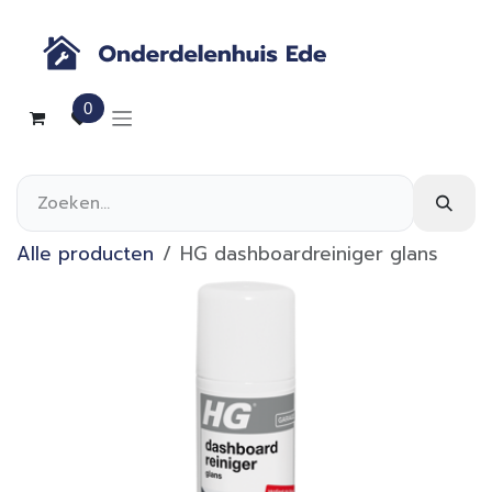
Overslaan naar inhoud
0
Alle producten
HG dashboardreiniger glans