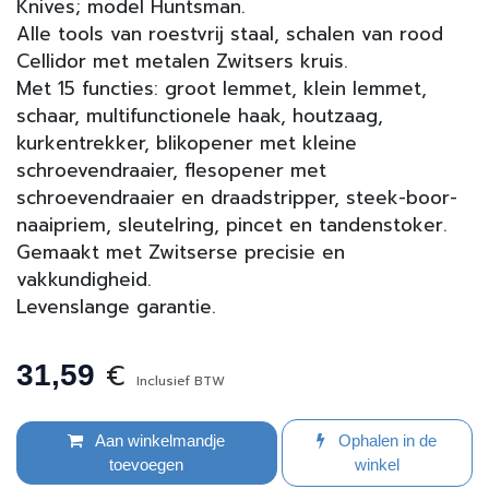
Knives; model Huntsman.
Alle tools van roestvrij staal, schalen van rood
Cellidor met metalen Zwitsers kruis.
Met 15 functies: groot lemmet, klein lemmet,
schaar, multifunctionele haak, houtzaag,
kurkentrekker, blikopener met kleine
schroevendraaier, flesopener met
schroevendraaier en draadstripper, steek-boor-
naaipriem, sleutelring, pincet en tandenstoker.
Gemaakt met Zwitserse precisie en
vakkundigheid.
Levenslange garantie.
€
31,59
Inclusief BTW
Aan winkelmandje
Ophalen in de
toevoegen
winkel