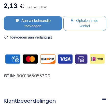
€
2,13
Inclusief BTW
Aan winkelmandje
Ophalen in de
toevoegen
winkel
Toevoegen aan verlanglijst
GTIN:
8001365055300
Klantbeoordelingen