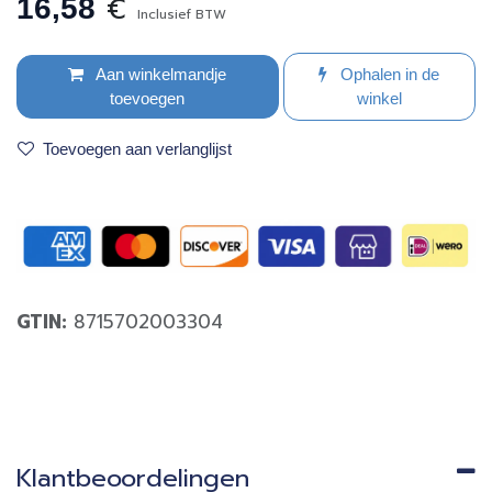
€
16,58
Inclusief BTW
Aan winkelmandje
Ophalen in de
toevoegen
winkel
Toevoegen aan verlanglijst
GTIN:
8715702003304
Klantbeoordelingen