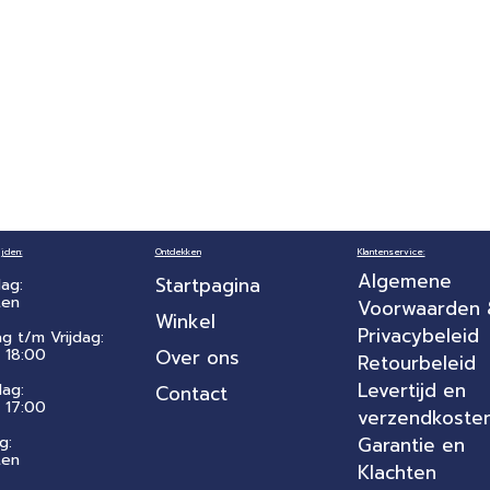
jden:
Ontdekken
Klantenservice:
Algemene
Startpagina
ag:
ten
Voorwaarden
Winkel
Privacybeleid
ag t/m Vrijdag:
 18:00
Over ons
Retourbeleid
Levertijd en
dag:
Contact
- 17:00
verzendkoste
g:
Garantie en
ten
Klachten