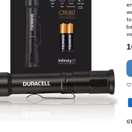
en
wa
to
ba
vo
1
G