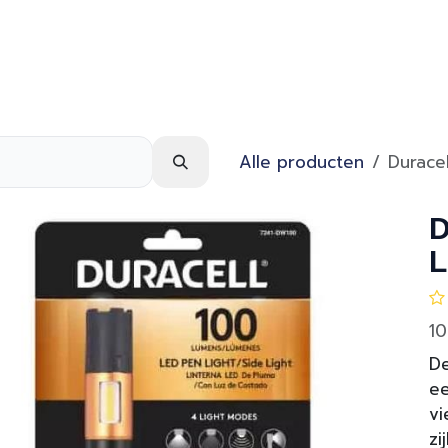
Webshop
Over ons
Contact
Alle producten
Duracel
D
L
1
De
ee
vi
zi