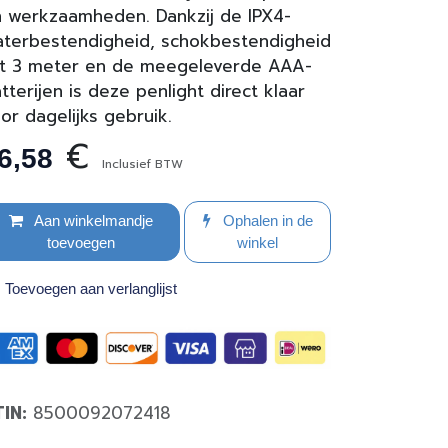
 werkzaamheden. Dankzij de IPX4-
terbestendigheid, schokbestendigheid
t 3 meter en de meegeleverde AAA-
tterijen is deze penlight direct klaar
or dagelijks gebruik.
€
6,58
Inclusief BTW
Aan winkelmandje
Ophalen in de
toevoegen
winkel
Toevoegen aan verlanglijst
TIN:
8500092072418