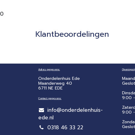
0
Klantbeoordelingen
Adres gegevens:
Openingsti
Onderdelenhuis Ede
Maand
Maanderweg 40
Geslo
6711 NE EDE
Dinsd
9:00 -
Contact gegevens:
Zater
info@onderdelenhuis-
​9:00 
ede.nl
Zonda
0318 46 33 22
Geslo