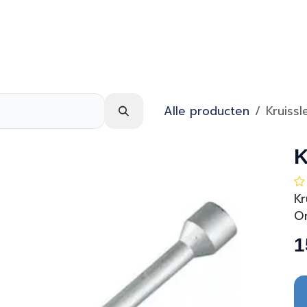
Webshop
Over ons
Contact
Alle producten
Kruissl
K
Kr
O
1