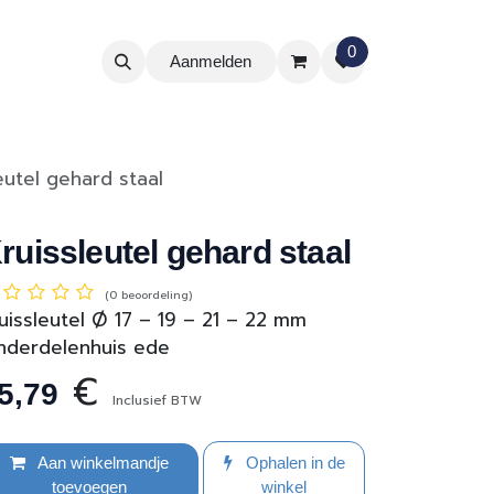
0
Aanmelden
eutel gehard staal
ruissleutel gehard staal
(0 beoordeling)
uissleutel Ø 17 – 19 – 21 – 22 mm
nderdelenhuis ede
€
5,79
Inclusief BTW
Aan winkelmandje
Ophalen in de
toevoegen
winkel