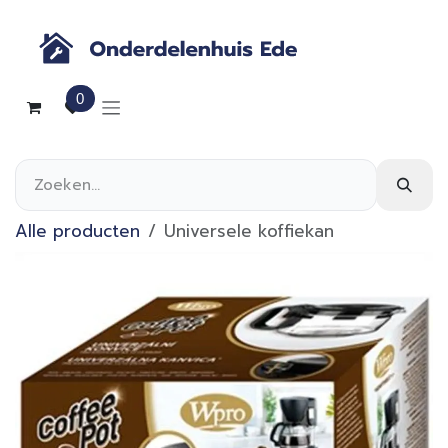
Overslaan naar inhoud
0
Alle producten
Universele koffiekan