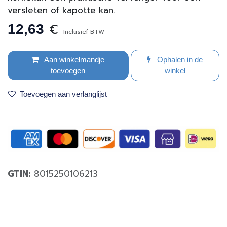
versleten of kapotte kan.
€
12,63
Inclusief BTW
Aan winkelmandje
Ophalen in de
toevoegen
winkel
Toevoegen aan verlanglijst
GTIN:
8015250106213