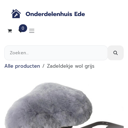
Overslaan naar inhoud
0
Alle producten
Zadeldekje wol grijs