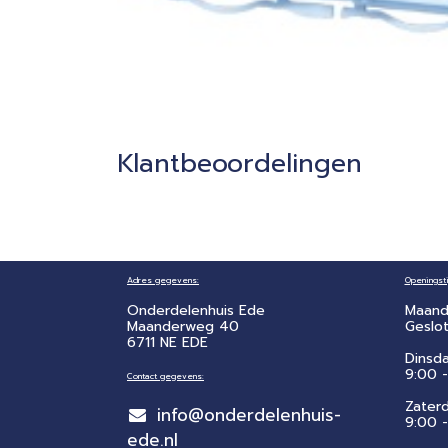
Klantbeoordelingen
Adres gegevens:
Openingsti
Onderdelenhuis Ede
Maand
Maanderweg 40
Geslo
6711 NE EDE
Dinsd
9:00 -
Contact gegevens:
Zater
info@onderdelenhuis-
​9:00 
ede.nl