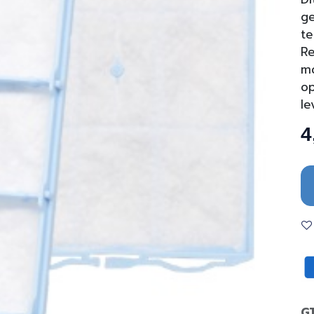
ge
te
Re
mo
op
le
4
G