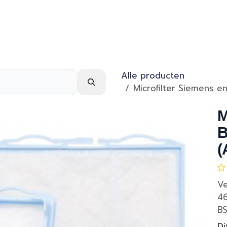
Webshop
Over ons
Contact
Alle producten
Microfilter Siemens e
M
B
(
Ve
46
B
Di