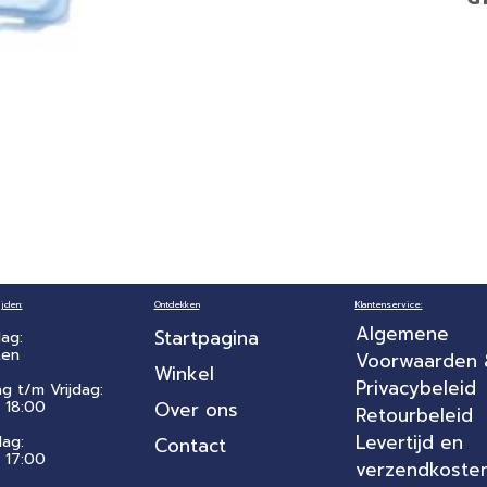
jden:
Ontdekken
Klantenservice:
Algemene
Startpagina
ag:
ten
Voorwaarden
Winkel
Privacybeleid
ag t/m Vrijdag:
 18:00
Over ons
Retourbeleid
Levertijd en
dag:
Contact
- 17:00
verzendkoste