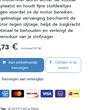
plaatst en houdt fijne stofdeeltjes
gen voordat ze de motor bereiken.
gelmatige vervanging beschermt de
tor tegen slijtage, helpt de zuigkracht
timaal te behouden en verlengt de
vensduur van je stofzuiger.
€
,73
Inclusief BTW
Aan winkelmandje
Ophalen in de
toevoegen
winkel
Toevoegen aan verlanglijst
TIN:
8717774542156