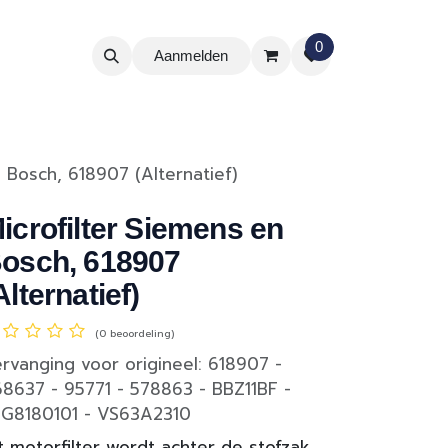
0
Aanmelden
n Bosch, 618907 (Alternatief)
icrofilter Siemens en
osch, 618907
Alternatief)
(0 beoordeling)
rvanging voor origineel: 618907 -
8637 - 95771 - 578863 - BBZ11BF -
SG8180101 - VS63A2310
t motorfilter wordt achter de stofzak