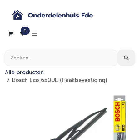
Overslaan naar inhoud
0
Alle producten
Bosch Eco 650UE (Haakbevestiging)