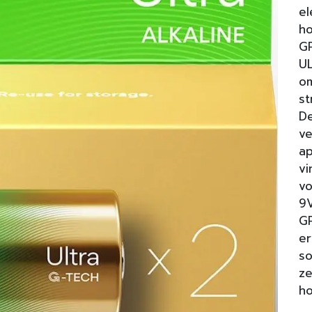
el
ho
GP
UL
o
st
De
ve
ap
vi
vo
9V
GP
er
so
ze
ho