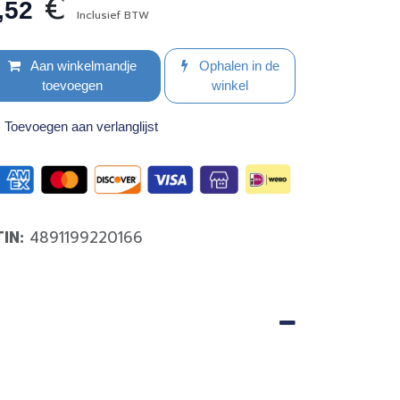
€
,52
Inclusief BTW
Aan winkelmandje
Ophalen in de
toevoegen
winkel
Toevoegen aan verlanglijst
TIN:
4891199220166