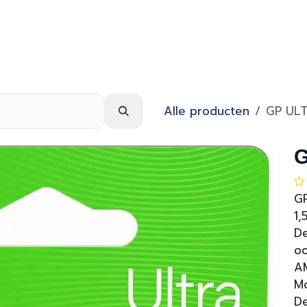
Webshop
Over ons
Contact
Alle producten
GP UL
G
GP
1,
De
oo
AM
M
De