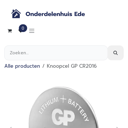
Overslaan naar inhoud
0
Alle producten
Knoopcel GP CR2016