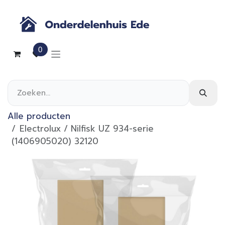
Overslaan naar inhoud
0
Alle producten
Electrolux / Nilfisk UZ 934-serie
(1406905020) 32120