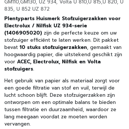
GM110,GM130, UZ 934, Volta U 810,U 815,U 820, U
835, U 852 UZ 872
Plentyparts Huismerk Stofzuigerzakken voor
Electrolux / Nilfisk UZ 934-serie
(1406905020)
zijn de perfecte keuze om uw
stofzuiger efficiënt te laten werken. Dit pakket
bevat
10 stuks stofzuigerzakken
, gemaakt van
hoogwaardig papier, die uitstekend geschikt zijn
voor
ACEC, Electrolux, Nilfisk en Volta
stofzuigers
.
Het gebruik van papier als materiaal zorgt voor
een goede filtratie van stof en vuil, terwijl de
lucht schoon blijft. Deze stofzuigerzakken zijn
ontworpen om een optimale balans te bieden
tussen filtratie en duurzaamheid, waardoor ze
lang meegaan voordat ze moeten worden
vervangen.