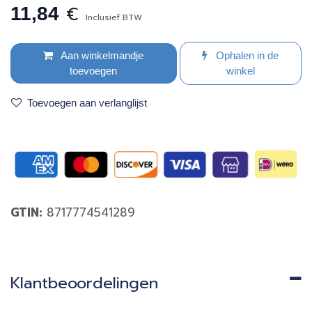
€
11,84
Inclusief BTW
Aan winkelmandje
Ophalen in de
toevoegen
winkel
Toevoegen aan verlanglijst
GTIN:
8717774541289
Klantbeoordelingen