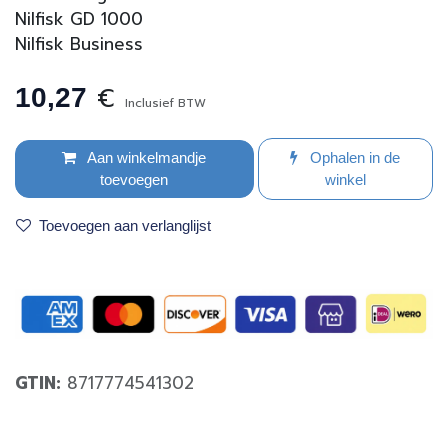
Nilfisk GD 1000
Nilfisk Business
€
10,27
Inclusief BTW
Aan winkelmandje
Ophalen in de
toevoegen
winkel
Toevoegen aan verlanglijst
GTIN:
8717774541302