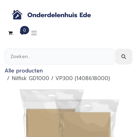
Overslaan naar inhoud
0
Alle producten
Nilfisk GD1000 / VP300 (1408618000)