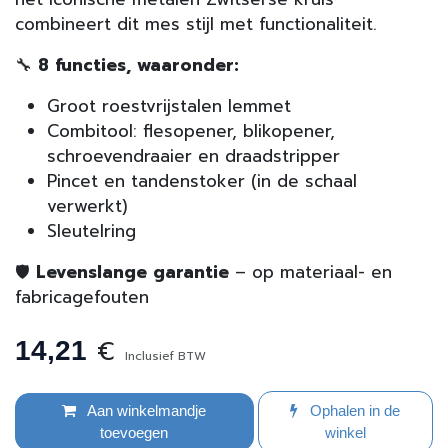
combineert dit mes stijl met functionaliteit.
🔧
8 functies, waaronder:
Groot roestvrijstalen lemmet
Combitool: flesopener, blikopener,
schroevendraaier en draadstripper
Pincet en tandenstoker (in de schaal
verwerkt)
Sleutelring
🛡️
Levenslange garantie
– op materiaal- en
fabricagefouten
€
14,21
Inclusief BTW
Aan winkelmandje
Ophalen in de
toevoegen
winkel