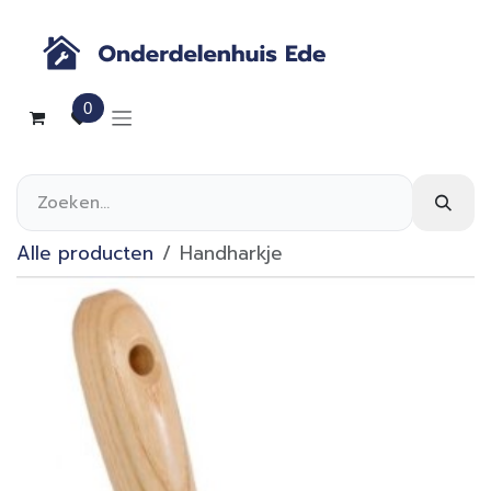
Overslaan naar inhoud
0
Alle producten
Handharkje