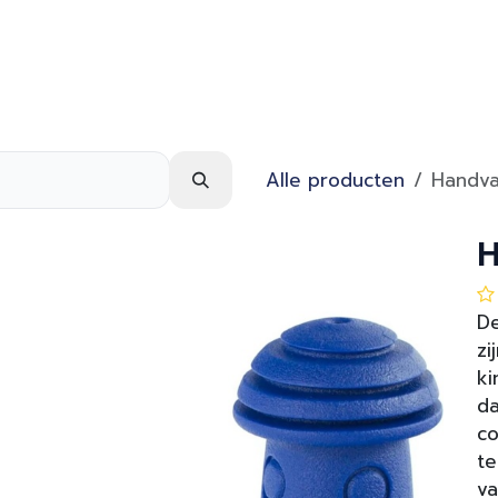
Webshop
Over ons
Contact
Alle producten
Handva
H
De
zi
ki
da
co
te
va