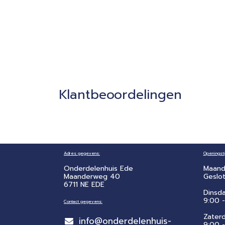
Klantbeoordelingen
Adres gegevens:
Openingsti
Onderdelenhuis Ede
Maand
Maanderweg 40
Geslo
6711 NE EDE
Dinsd
9:00 -
Contact gegevens:
Zater
info@onderdelenhuis-
​9:00 