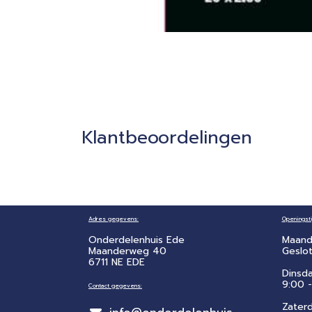
Klantbeoordelingen
Adres gegevens:
Openingsti
Onderdelenhuis Ede
Maand
Maanderweg 40
Geslo
6711 NE EDE
Dinsd
9:00 -
Contact gegevens:
Zater