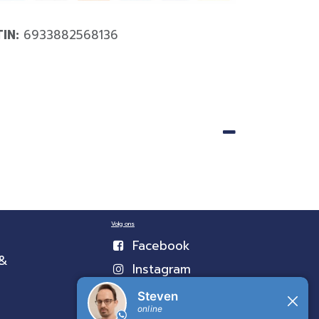
TIN:
6933882568136
Volg ons
Facebook
 &
Instagram