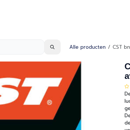
Webshop
Over ons
Contact
Alle producten
CST bn
C
a
De
lu
ge
De
de