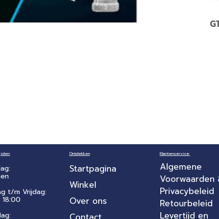
G
jden:
Ontdekken
Klantenservice:
Algemene
Startpagina
ag:
ten
Voorwaarden
Winkel
Privacybeleid
ag t/m Vrijdag:
 18:00
Over ons
Retourbeleid
Levertijd en
dag:
Contact