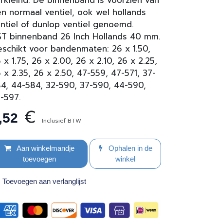
rkleind. De binnenband is voorzien van
n normaal ventiel, ook wel hollands
ntiel of dunlop ventiel genoemd.
T binnenband 26 Inch Hollands 40 mm.
schikt voor bandenmaten: 26 x 1.50,
 x 1.75, 26 x 2.00, 26 x 2.10, 26 x 2.25,
 x 2.35, 26 x 2.50, 47-559, 47-571, 37-
4, 44-584, 32-590, 37-590, 44-590,
-597.
€
,52
Inclusief BTW
Aan winkelmandje
Ophalen in de
toevoegen
winkel
Toevoegen aan verlanglijst