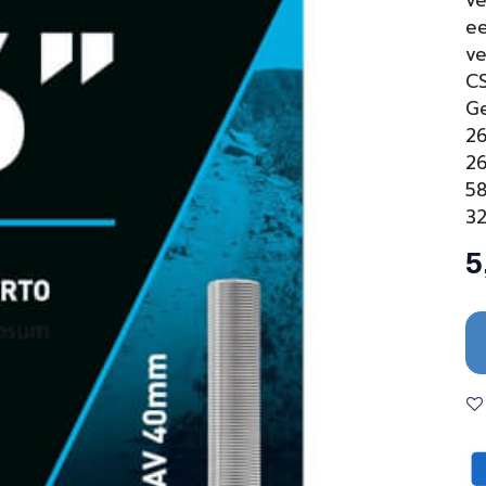
ve
ee
ve
CS
Ge
26
26
58
32
5