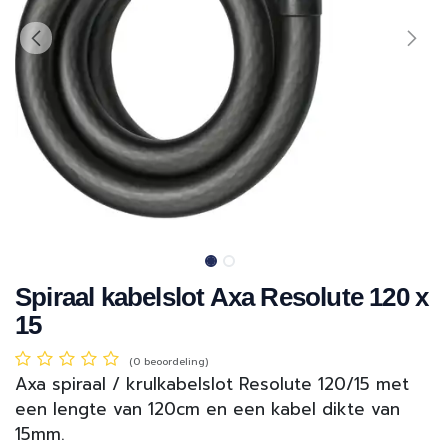
Spiraal kabelslot Axa Resolute 120 x
15
(0 beoordeling)
Axa spiraal / krulkabelslot Resolute 120/15 met
een lengte van 120cm en een kabel dikte van
15mm.