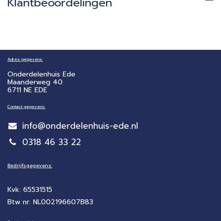
Klantbeoordelingen
Adres gegevens:
Onderdelenhuis Ede
Maanderweg 40
6711 NE EDE
Contact gegevens:
info@onderdelenhuis-ede.nl
0318 46 33 22
Bedrijfsgegevens:
Kvk: 65531515
Btw nr: NL002196607B83