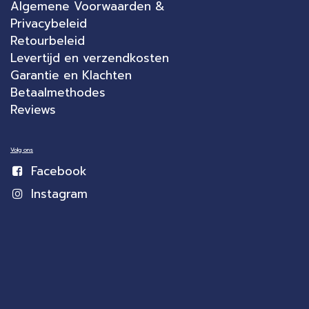
Algemene Voorwaarden &
Privacybeleid
Retourbeleid
Levertijd en verzendkosten
Garantie en Klachten
Betaalmethodes
Reviews
Volg ons
Facebook
Instagram