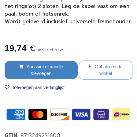
het ringslot) 2 sloten. Leg de kabel vast om een
paal, boom of fietsenrek.
Wordt geleverd inclusief universele framehouder.
€
19,74
Inclusief BTW
Aan winkelmandje
Ophalen in de
toevoegen
winkel
Toevoegen aan verlanglijst
GTIN:
8713249231600