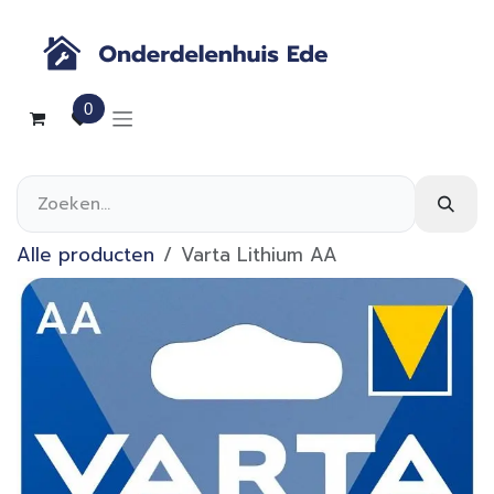
Overslaan naar inhoud
0
Alle producten
Varta Lithium AA