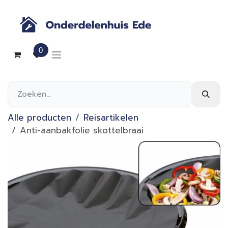
Overslaan naar inhoud
0
Alle producten
Reisartikelen
Anti-aanbakfolie skottelbraai