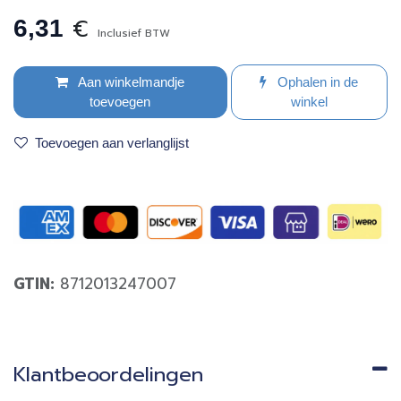
€
6,31
Inclusief BTW
Aan winkelmandje
Ophalen in de
toevoegen
winkel
Toevoegen aan verlanglijst
GTIN:
8712013247007
Klantbeoordelingen