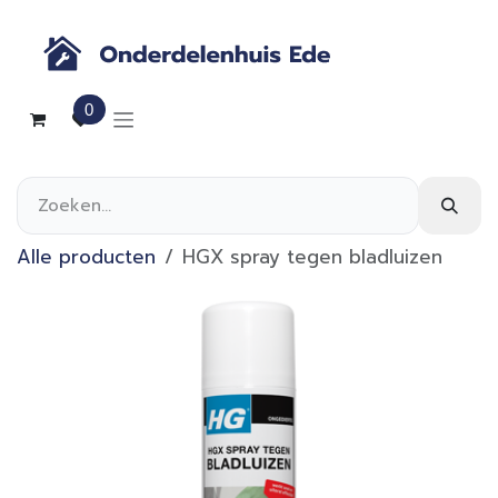
Overslaan naar inhoud
0
Alle producten
HGX spray tegen bladluizen