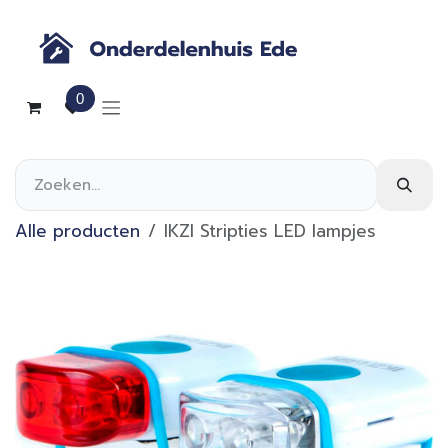
Overslaan naar inhoud
0
Alle producten
IKZI Stripties LED lampjes