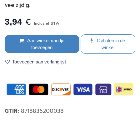
veelzijdig.
€
3,94
Inclusief BTW
Aan winkelmandje
Ophalen in de
toevoegen
winkel
Toevoegen aan verlanglijst
GTIN:
8718836200038