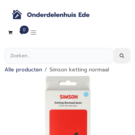
Overslaan naar inhoud
0
Alle producten
Simson ketting normaal